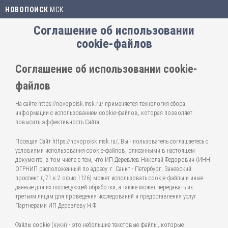
НОВОПОИСК
.МСК
Соглашение об использовании
cookie-файлов
Соглашение об использовании cookie-
файлов
На сайте https://novopoisk.msk.ru/ применяется технология сбора
информации с использованием cookie-файлов, которая позволяет
повысить эффективность Сайта.
Посещая Сайт https://novopoisk.msk.ru/, Вы - пользователь соглашаетесь с
условиями использования cookie-файлов, описанными в настоящем
документе, в том числе с тем, что ИП Деревлев Николай Федорович (ИНН
ОГРНИП расположенный по адресу: г. Санкт - Петербург, Заневский
проспект д.71 к.2 офис 1126) может использовать cookie-файлы и иные
данные для их последующей обработки, а также может передавать их
третьим лицам для проведения исследований и предоставления услуг
Партнерами ИП Деревлеву Н.Ф.
Файлы cookie (куки) - это небольшие текстовые файлы, которые